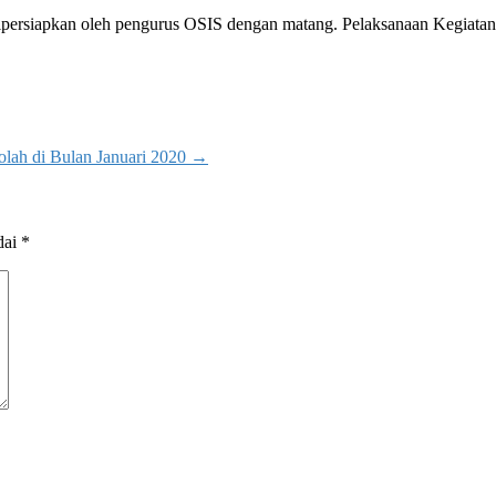
h dipersiapkan oleh pengurus OSIS dengan matang. Pelaksanaan Kegiat
olah di Bulan Januari 2020
→
dai
*