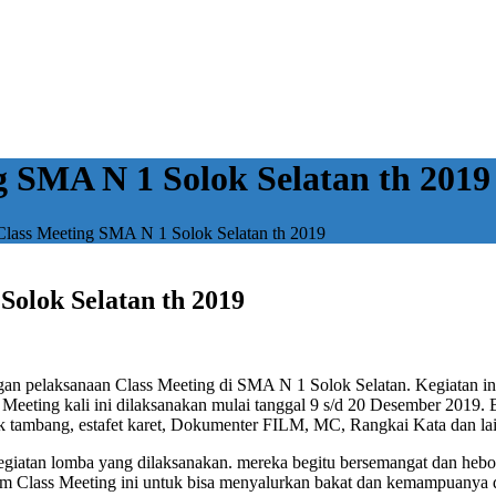
g SMA N 1 Solok Selatan th 2019
Class Meeting SMA N 1 Solok Selatan th 2019
Solok Selatan th 2019
dengan pelaksanaan Class Meeting di SMA N 1 Solok Selatan. Kegiatan i
laas Meeting kali ini dilaksanakan mulai tanggal 9 s/d 20 Desember 2019
ik tambang, estafet karet, Dokumenter FILM, MC, Rangkai Kata dan la
kegiatan lomba yang dilaksanakan. mereka begitu bersemangat dan hebo
lam Class Meeting ini untuk bisa menyalurkan bakat dan kemampuanya 