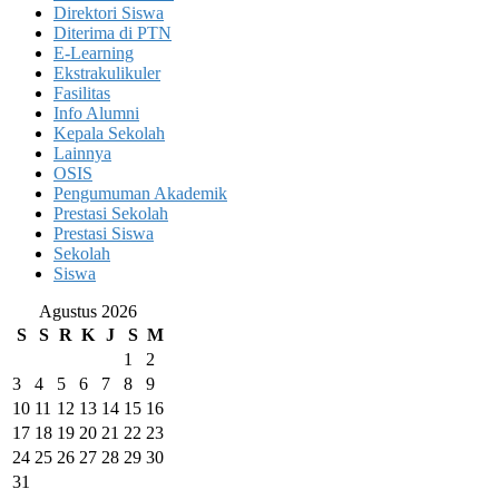
Direktori Siswa
Diterima di PTN
E-Learning
Ekstrakulikuler
Fasilitas
Info Alumni
Kepala Sekolah
Lainnya
OSIS
Pengumuman Akademik
Prestasi Sekolah
Prestasi Siswa
Sekolah
Siswa
Agustus 2026
S
S
R
K
J
S
M
1
2
3
4
5
6
7
8
9
10
11
12
13
14
15
16
17
18
19
20
21
22
23
24
25
26
27
28
29
30
31