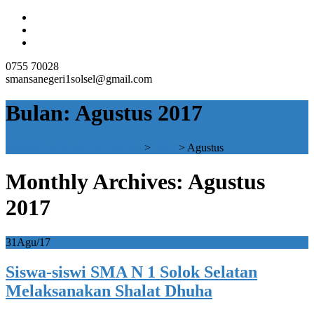
0755 70028
smansanegeri1solsel@gmail.com
Bulan:
Agustus 2017
SMAN 1 SOLOK SELATAN
>
2017
>
Agustus
Monthly Archives: Agustus
2017
31
Agu/17
Siswa-siswi SMA N 1 Solok Selatan
Melaksanakan Shalat Dhuha