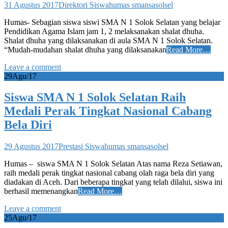
31 Agustus 2017
Direktori Siswa
humas smansasolsel
Humas- Sebagian siswa siswi SMA N 1 Solok Selatan yang belajar
Pendidikan Agama Islam jam 1, 2 melaksanakan shalat dhuha.
Shalat dhuha yang dilaksanakan di aula SMA N 1 Solok Selatan.
“Mudah-mudahan shalat dhuha yang dilaksanakan
Read More…
Leave a comment
29
Agu/17
Siswa SMA N 1 Solok Selatan Raih
Medali Perak Tingkat Nasional Cabang
Bela Diri
29 Agustus 2017
Prestasi Siswa
humas smansasolsel
Humas – siswa SMA N 1 Solok Selatan Atas nama Reza Setiawan,
raih medali perak tingkat nasional cabang olah raga bela diri yang
diadakan di Aceh. Dari beberapa tingkat yang telah dilalui, siswa ini
berhasil memenangkan
Read More…
Leave a comment
25
Agu/17