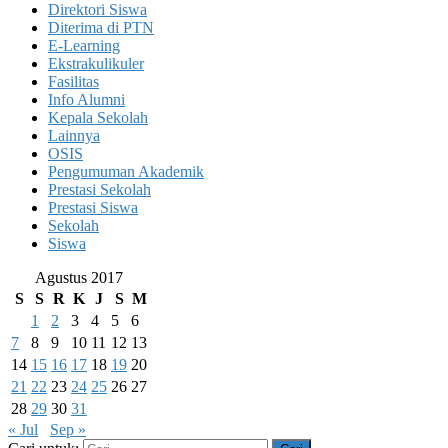
Direktori Siswa
Diterima di PTN
E-Learning
Ekstrakulikuler
Fasilitas
Info Alumni
Kepala Sekolah
Lainnya
OSIS
Pengumuman Akademik
Prestasi Sekolah
Prestasi Siswa
Sekolah
Siswa
Agustus 2017
S
S
R
K
J
S
M
1
2
3
4
5
6
7
8
9
10
11
12
13
14
15
16
17
18
19
20
21
22
23
24
25
26
27
28
29
30
31
« Jul
Sep »