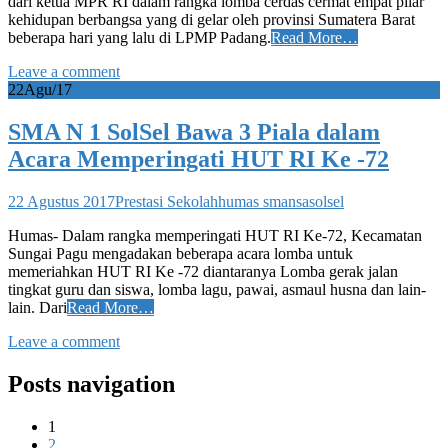
dari ketua MPR RI dalam rangka lomba cerdas cermat empat pilar
kehidupan berbangsa yang di gelar oleh provinsi Sumatera Barat
beberapa hari yang lalu di LPMP Padang.
Read More…
Leave a comment
22
Agu/17
SMA N 1 SolSel Bawa 3 Piala dalam
Acara Memperingati HUT RI Ke -72
22 Agustus 2017
Prestasi Sekolah
humas smansasolsel
Humas- Dalam rangka memperingati HUT RI Ke-72, Kecamatan
Sungai Pagu mengadakan beberapa acara lomba untuk
memeriahkan HUT RI Ke -72 diantaranya Lomba gerak jalan
tingkat guru dan siswa, lomba lagu, pawai, asmaul husna dan lain-
lain. Dari
Read More…
Leave a comment
Posts navigation
1
2