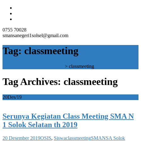
0755 70028
smansanegeri1solsel@gmail.com
Tag:
classmeeting
SMAN 1 SOLOK SELATAN
>
classmeeting
Tag Archives: classmeeting
20
Des/19
Serunya Kegiatan Class Meeting SMA N
1 Solok Selatan th 2019
20 Desember 2019
OSIS
,
Siswa
classmeeting
SMANSA Solok