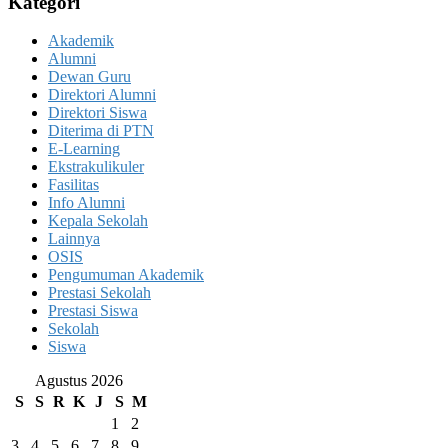
Kategori
Akademik
Alumni
Dewan Guru
Direktori Alumni
Direktori Siswa
Diterima di PTN
E-Learning
Ekstrakulikuler
Fasilitas
Info Alumni
Kepala Sekolah
Lainnya
OSIS
Pengumuman Akademik
Prestasi Sekolah
Prestasi Siswa
Sekolah
Siswa
Agustus 2026
S
S
R
K
J
S
M
1
2
3
4
5
6
7
8
9