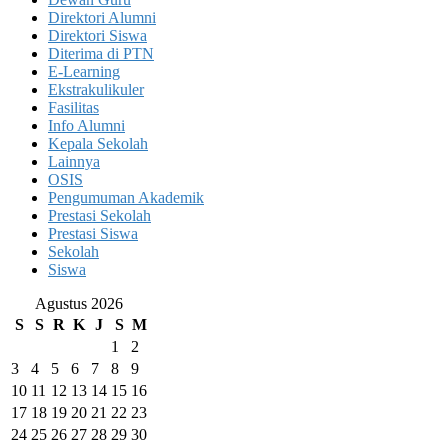
Direktori Alumni
Direktori Siswa
Diterima di PTN
E-Learning
Ekstrakulikuler
Fasilitas
Info Alumni
Kepala Sekolah
Lainnya
OSIS
Pengumuman Akademik
Prestasi Sekolah
Prestasi Siswa
Sekolah
Siswa
Agustus 2026
S
S
R
K
J
S
M
1
2
3
4
5
6
7
8
9
10
11
12
13
14
15
16
17
18
19
20
21
22
23
24
25
26
27
28
29
30