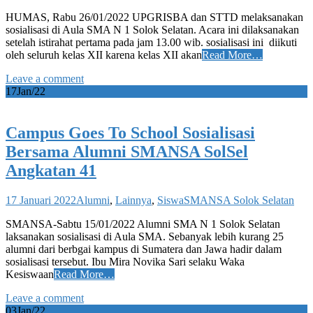
HUMAS, Rabu 26/01/2022 UPGRISBA dan STTD melaksanakan
sosialisasi di Aula SMA N 1 Solok Selatan. Acara ini dilaksanakan
setelah istirahat pertama pada jam 13.00 wib. sosialisasi ini diikuti
oleh seluruh kelas XII karena kelas XII akan
Read More…
Leave a comment
17
Jan/22
Campus Goes To School Sosialisasi
Bersama Alumni SMANSA SolSel
Angkatan 41
17 Januari 2022
Alumni
,
Lainnya
,
Siswa
SMANSA Solok Selatan
SMANSA-Sabtu 15/01/2022 Alumni SMA N 1 Solok Selatan
laksanakan sosialisasi di Aula SMA. Sebanyak lebih kurang 25
alumni dari berbgai kampus di Sumatera dan Jawa hadir dalam
sosialisasi tersebut. Ibu Mira Novika Sari selaku Waka
Kesiswaan
Read More…
Leave a comment
03
Jan/22