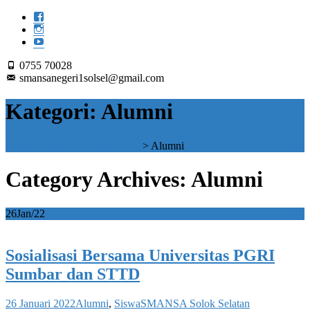
0755 70028
smansanegeri1solsel@gmail.com
Kategori:
Alumni
SMAN 1 SOLOK SELATAN
>
Alumni
Category Archives: Alumni
26
Jan/22
Sosialisasi Bersama Universitas PGRI
Sumbar dan STTD
26 Januari 2022
Alumni
,
Siswa
SMANSA Solok Selatan