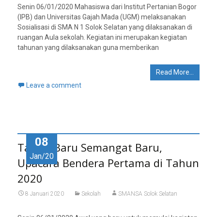
Senin 06/01/2020 Mahasiswa dari Institut Pertanian Bogor
(IPB) dan Universitas Gajah Mada (UGM) melaksanakan
Sosialisasi di SMA N 1 Solok Selatan yang dilaksanakan di
ruangan Aula sekolah. Kegiatan ini merupakan kegiatan
tahunan yang dilaksanakan guna memberikan
Read More…
Leave a comment
08
Tahun Baru Semangat Baru,
Jan/20
Upacara Bendera Pertama di Tahun
2020
8 Januari 2020
Sekolah
SMANSA Solok Selatan