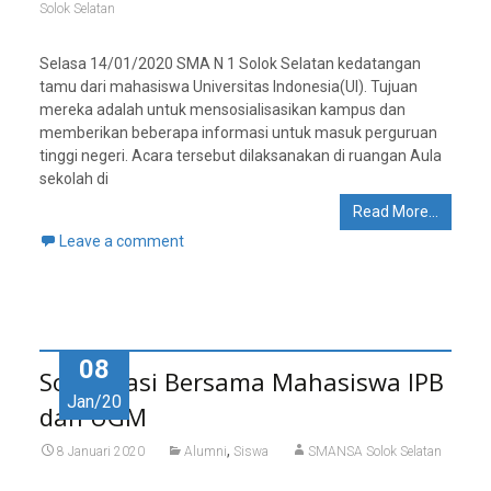
Solok Selatan
Selasa 14/01/2020 SMA N 1 Solok Selatan kedatangan
tamu dari mahasiswa Universitas Indonesia(UI). Tujuan
mereka adalah untuk mensosialisasikan kampus dan
memberikan beberapa informasi untuk masuk perguruan
tinggi negeri. Acara tersebut dilaksanakan di ruangan Aula
sekolah di
Read More…
Leave a comment
08
Sosialisasi Bersama Mahasiswa IPB
Jan/20
dan UGM
,
8 Januari 2020
Alumni
Siswa
SMANSA Solok Selatan