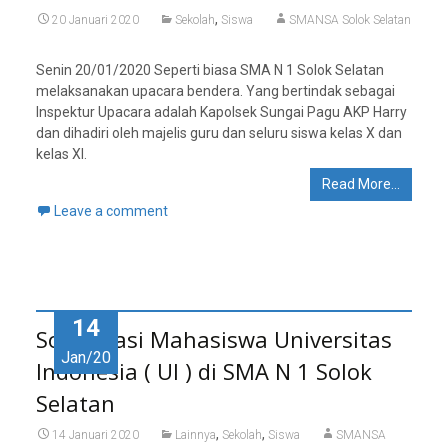
,
20 Januari 2020
Sekolah
Siswa
SMANSA Solok Selatan
Senin 20/01/2020 Seperti biasa SMA N 1 Solok Selatan
melaksanakan upacara bendera. Yang bertindak sebagai
Inspektur Upacara adalah Kapolsek Sungai Pagu AKP Harry
dan dihadiri oleh majelis guru dan seluru siswa kelas X dan
kelas XI.
Read More…
Leave a comment
14
Sosialisasi Mahasiswa Universitas
Jan/20
Indonesia ( UI ) di SMA N 1 Solok
Selatan
,
,
14 Januari 2020
Lainnya
Sekolah
Siswa
SMANSA