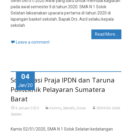
Senin 06/01/2020 Awal yang baru untuk memulai kagiatan
pada awal semester II di tahun 2020. SMA N 1 Solok
Selatan laksanakan upacara pertama di tahun 2020 di
lapangan basket sekolah. Bapak Drs. Asril selaku kepala
sekolah
Read More…
Leave a comment
04
Sosialisasi Praja IPDN dan Taruna
Jan/20
Politeknik Pelayaran Sumatera
Barat
,
,
4 Januari 2020
Alumni
Sekolah
Siswa
SMANSA Solok
Selatan
Kamis 02/01/2020, SMA N 1 Solok Selatan kedatangan