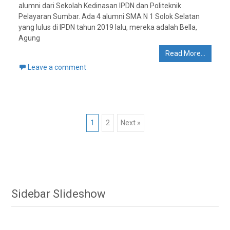
alumni dari Sekolah Kedinasan IPDN dan Politeknik
Pelayaran Sumbar. Ada 4 alumni SMA N 1 Solok Selatan
yang lulus di IPDN tahun 2019 lalu, mereka adalah Bella,
Agung
Read More…
Leave a comment
Posts
1
2
Next »
navigation
Sidebar Slideshow