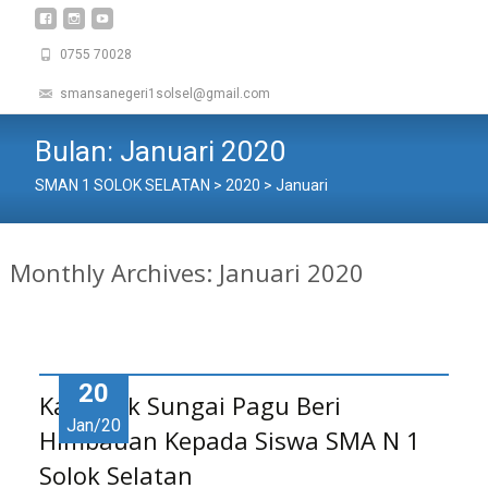
0755 70028
smansanegeri1solsel@gmail.com
Bulan:
Januari 2020
SMAN 1 SOLOK SELATAN
>
2020
>
Januari
Monthly Archives: Januari 2020
20
Kapolsek Sungai Pagu Beri
Jan/20
Himbauan Kepada Siswa SMA N 1
Solok Selatan