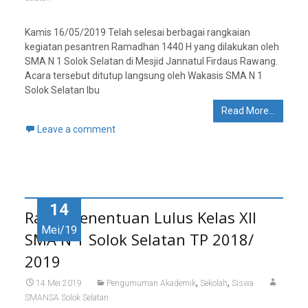
Kamis 16/05/2019 Telah selesai berbagai rangkaian
kegiatan pesantren Ramadhan 1440 H yang dilakukan oleh
SMA N 1 Solok Selatan di Mesjid Jannatul Firdaus Rawang.
Acara tersebut ditutup langsung oleh Wakasis SMA N 1
Solok Selatan Ibu
Read More…
Leave a comment
14
Rapat Penentuan Lulus Kelas XII
Mei/19
SMA N 1 Solok Selatan TP 2018/
2019
,
,
14 Mei 2019
Pengumuman Akademik
Sekolah
Siswa
SMANSA Solok Selatan