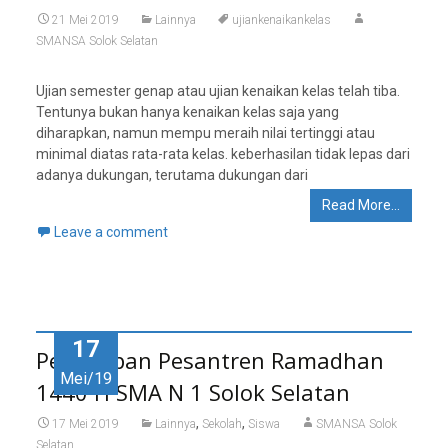
21 Mei 2019
Lainnya
ujiankenaikankelas
SMANSA Solok Selatan
Ujian semester genap atau ujian kenaikan kelas telah tiba.
Tentunya bukan hanya kenaikan kelas saja yang
diharapkan, namun mempu meraih nilai tertinggi atau
minimal diatas rata-rata kelas. keberhasilan tidak lepas dari
adanya dukungan, terutama dukungan dari
Read More…
Leave a comment
17
Penutupan Pesantren Ramadhan
Mei/19
1440 H SMA N 1 Solok Selatan
,
,
17 Mei 2019
Lainnya
Sekolah
Siswa
SMANSA Solok
Selatan