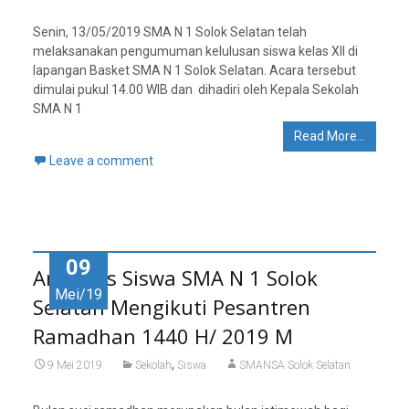
Senin, 13/05/2019 SMA N 1 Solok Selatan telah
melaksanakan pengumuman kelulusan siswa kelas XII di
lapangan Basket SMA N 1 Solok Selatan. Acara tersebut
dimulai pukul 14.00 WIB dan dihadiri oleh Kepala Sekolah
SMA N 1
Read More…
Leave a comment
09
Antusias Siswa SMA N 1 Solok
Mei/19
Selatan Mengikuti Pesantren
Ramadhan 1440 H/ 2019 M
,
9 Mei 2019
Sekolah
Siswa
SMANSA Solok Selatan