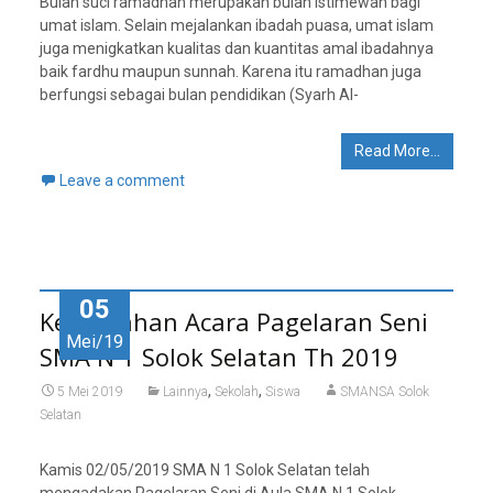
Bulan suci ramadhan merupakan bulan istimewah bagi
umat islam. Selain mejalankan ibadah puasa, umat islam
juga menigkatkan kualitas dan kuantitas amal ibadahnya
baik fardhu maupun sunnah. Karena itu ramadhan juga
berfungsi sebagai bulan pendidikan (Syarh Al-
Read More…
Leave a comment
05
Kemeriahan Acara Pagelaran Seni
Mei/19
SMA N 1 Solok Selatan Th 2019
,
,
5 Mei 2019
Lainnya
Sekolah
Siswa
SMANSA Solok
Selatan
Kamis 02/05/2019 SMA N 1 Solok Selatan telah