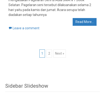
mengadakan Pagelaran Seni di Aula SMA N 1 Solok
Selatan. Pagelaran seni tersebut dilaksanakan selama 2
hari yaitu pada kamis dan jumat. Acara serupa telah
diadakan setiap tahunnya
Read More…
Leave a comment
Posts
1
2
Next »
navigation
Sidebar Slideshow