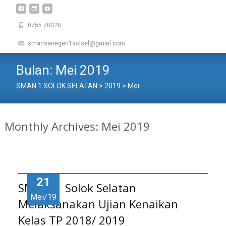
0755 70028
smansanegeri1solsel@gmail.com
Bulan:
Mei 2019
SMAN 1 SOLOK SELATAN
>
2019
>
Mei
Monthly Archives: Mei 2019
21
SMA N 1 Solok Selatan
Mei/19
Melaksanakan Ujian Kenaikan
Kelas TP 2018/ 2019