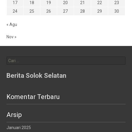
17
18
19
20
21
22
23
24
25
26
27
28
29
30
« Agu
Nov »
Cari
untuk:
Berita Solok Selatan
Komentar Terbaru
Arsip
Januari 2025