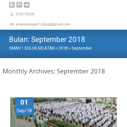
0755 70028
smansanegeri1solsel@gmail.com
Bulan:
September 2018
SMAN 1 SOLOK SELATAN
>
2018
>
September
Monthly Archives: September 2018
01
Sep/18