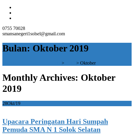
0755 70028
smansanegeri1solsel@gmail.com
Bulan:
Oktober 2019
SMAN 1 SOLOK SELATAN
>
2019
>
Oktober
Monthly Archives: Oktober
2019
28
Okt/19
Upacara Peringatan Hari Sumpah
Pemuda SMA N 1 Solok Selatan