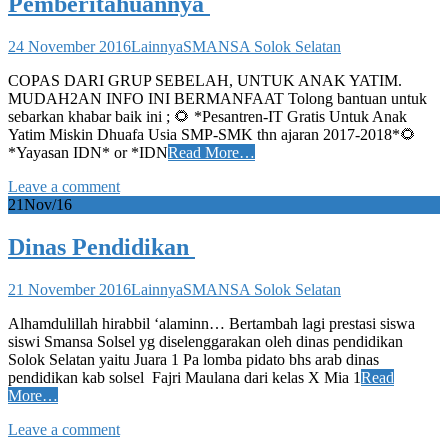
Pemberitahuannya
24 November 2016
Lainnya
SMANSA Solok Selatan
​COPAS DARI GRUP SEBELAH, UNTUK ANAK YATIM.
MUDAH2AN INFO INI BERMANFAAT Tolong bantuan untuk
sebarkan khabar baik ini ; 🌻 *Pesantren-IT Gratis Untuk Anak
Yatim Miskin Dhuafa Usia SMP-SMK thn ajaran 2017-2018*🌻
*Yayasan IDN* or *IDN
Read More…
Leave a comment
21
Nov/16
Dinas Pendidikan
21 November 2016
Lainnya
SMANSA Solok Selatan
​Alhamdulillah hirabbil ‘alaminn… Bertambah lagi prestasi siswa
siswi Smansa Solsel yg diselenggarakan oleh dinas pendidikan
Solok Selatan yaitu Juara 1 Pa lomba pidato bhs arab dinas
pendidikan kab solsel Fajri Maulana dari kelas X Mia 1
Read
More…
Leave a comment