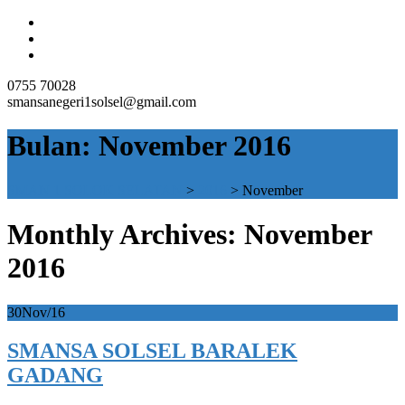
0755 70028
smansanegeri1solsel@gmail.com
Bulan:
November 2016
SMAN 1 SOLOK SELATAN
>
2016
>
November
Monthly Archives: November
2016
30
Nov/16
SMANSA SOLSEL BARALEK
GADANG