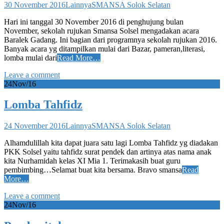
30 November 2016
Lainnya
SMANSA Solok Selatan
Hari ini tanggal 30 November 2016 di penghujung bulan
November, sekolah rujukan Smansa Solsel mengadakan acara
Baralek Gadang. Ini bagian dari programnya sekolah rujukan 2016.
Banyak acara yg ditampilkan mulai dari Bazar, pameran,literasi,
lomba mulai dari
Read More…
Leave a comment
24
Nov/16
Lomba Tahfidz
24 November 2016
Lainnya
SMANSA Solok Selatan
​​Alhamdulillah kita dapat juara satu lagi Lomba Tahfidz yg diadakan
PKK Solsel yaitu tahfidz surat pendek dan artinya atas nama anak
kita Nurhamidah kelas XI Mia 1. Terimakasih buat guru
pembimbing…Selamat buat kita bersama. Bravo smansa
Read
More…
Leave a comment
24
Nov/16