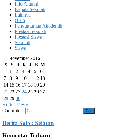
Info Alumni
Kepala Sekolah
Lainnya
OSIS
Pengumuman Akademik
Prestasi Sekolah
Prestasi Siswa
Sekolah
Siswa
November 2016
S
S
R
K
J
S
M
1
2
3
4
5
6
7
8
9
10
11
12
13
14
15
16
17
18
19
20
21
22
23
24
25
26
27
28
29
30
« Okt
Des »
Cari untuk:
Berita Solok Selatan
Komentar Terbaru