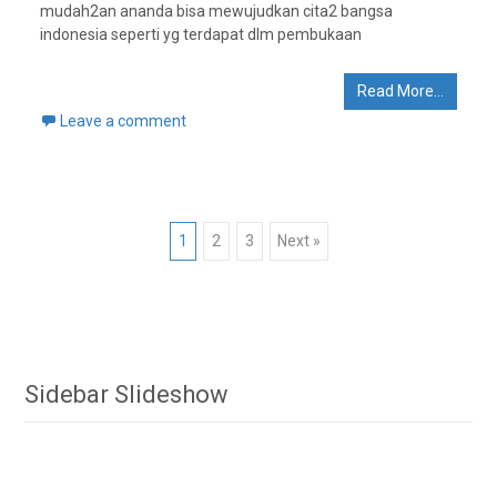
mudah2an ananda bisa mewujudkan cita2 bangsa
indonesia seperti yg terdapat dlm pembukaan
Read More…
Leave a comment
Posts
1
2
3
Next »
navigation
Sidebar Slideshow