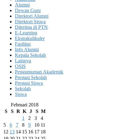
Alumni
Dewan Guru
Direktori Alumni
Direktori Siswa
Diterima di PTN
E-Learning
Ekstrakulikuler
Fasilitas
Info Alumni
Kepala Sekolah
Lainnya
OSIS
Pengumuman Akademik
Prestasi Sekolah
Prestasi Siswa
Sekolah
Siswa
Februari 2018
S
S
R
K
J
S
M
1
2
3
4
5
6
7
8
9
10
11
12
13
14
15
16
17
18
19
20
21
22
23
24
25