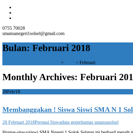
0755 70028
smansanegeri1solsel@gmail.com
Bulan:
Februari 2018
SMAN 1 SOLOK SELATAN
>
2018
>
Februari
Monthly Archives: Februari 20
28
Feb/18
Membanggakan ! Siswa Siswi SMA N 1 Solo
28 Februari 2018
Prestasi Siswa
duta genre
humas smansasolsel
Humas-siswa/siswi SMA Negeri 1 Solok Selatan ini berhasil meraih j