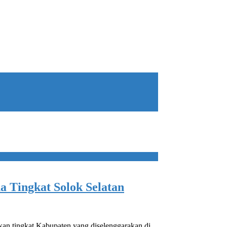
a Tingkat Solok Selatan
kan tingkat Kabupaten yang diselenggarakan di