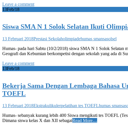
Leave a comment
13
Feb/18
Siswa SMA N 1 Solok Selatan Ikuti Olimp
13 Februari 2018
Prestasi Sekolah
olimpiade
humas smansasolsel
Humas- pada hari Sabtu (10/2/2018) siswa SMA N 1 Solok Selatan me
Geografi dan Kebumian berkompetisi dengan sekolah yang ada di Su
Leave a comment
13
Feb/18
Bekerja Sama Dengan Lembaga Bahasa Uni
TOEFL
13 Februari 2018
Ekstrakulikuler
pelatihan tes TOEFL
humas smansaso
Humas- sebanyak kurang lebih 400 Siswa mengikuti tes TOEFL (Test
Dimana siswa kelas X dan XII sebagai
Read More…