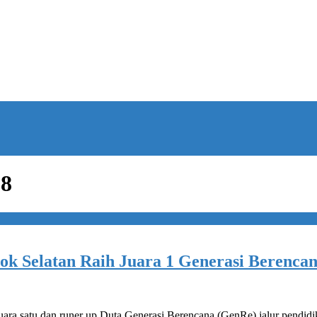
18
k Selatan Raih Juara 1 Generasi Berencan
uara satu dan runer up Duta Generasi Berencana (GenRe) jalur pendidi