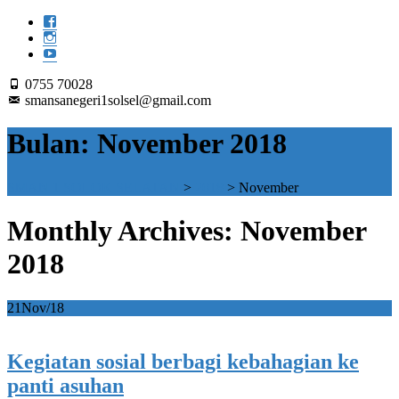
0755 70028
smansanegeri1solsel@gmail.com
Bulan:
November 2018
SMAN 1 SOLOK SELATAN
>
2018
>
November
Monthly Archives: November
2018
21
Nov/18
Kegiatan sosial berbagi kebahagian ke
panti asuhan