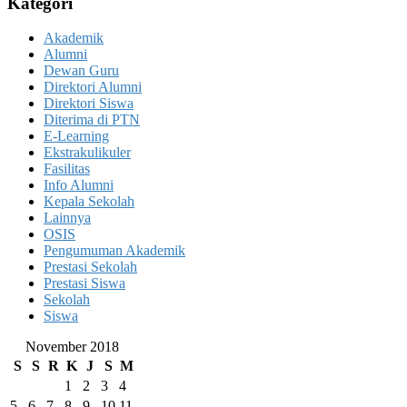
Kategori
Akademik
Alumni
Dewan Guru
Direktori Alumni
Direktori Siswa
Diterima di PTN
E-Learning
Ekstrakulikuler
Fasilitas
Info Alumni
Kepala Sekolah
Lainnya
OSIS
Pengumuman Akademik
Prestasi Sekolah
Prestasi Siswa
Sekolah
Siswa
November 2018
S
S
R
K
J
S
M
1
2
3
4
5
6
7
8
9
10
11