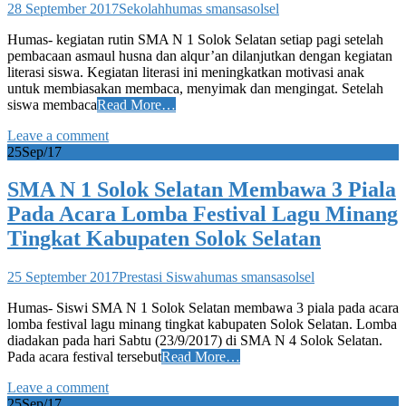
28 September 2017
Sekolah
humas smansasolsel
Humas- kegiatan rutin SMA N 1 Solok Selatan setiap pagi setelah
pembacaan asmaul husna dan alqur’an dilanjutkan dengan kegiatan
literasi siswa. Kegiatan literasi ini meningkatkan motivasi anak
untuk membiasakan membaca, menyimak dan mengingat. Setelah
siswa membaca
Read More…
Leave a comment
25
Sep/17
SMA N 1 Solok Selatan Membawa 3 Piala
Pada Acara Lomba Festival Lagu Minang
Tingkat Kabupaten Solok Selatan
25 September 2017
Prestasi Siswa
humas smansasolsel
Humas- Siswi SMA N 1 Solok Selatan membawa 3 piala pada acara
lomba festival lagu minang tingkat kabupaten Solok Selatan. Lomba
diadakan pada hari Sabtu (23/9/2017) di SMA N 4 Solok Selatan.
Pada acara festival tersebut
Read More…
Leave a comment
25
Sep/17