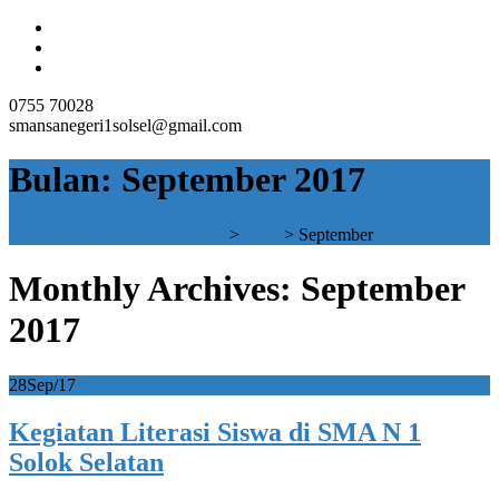
0755 70028
smansanegeri1solsel@gmail.com
Bulan:
September 2017
SMAN 1 SOLOK SELATAN
>
2017
>
September
Monthly Archives: September
2017
28
Sep/17
Kegiatan Literasi Siswa di SMA N 1
Solok Selatan