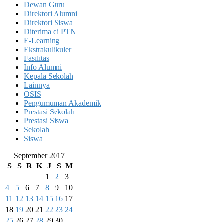
Dewan Guru
Direktori Alumni
Direktori Siswa
Diterima di PTN
E-Learning
Ekstrakulikuler
Fasilitas
Info Alumni
Kepala Sekolah
Lainnya
OSIS
Pengumuman Akademik
Prestasi Sekolah
Prestasi Siswa
Sekolah
Siswa
September 2017
S
S
R
K
J
S
M
1
2
3
4
5
6
7
8
9
10
11
12
13
14
15
16
17
18
19
20
21
22
23
24
25
26
27
28
29
30