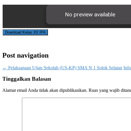
Download Kelas XII IPA
Post navigation
←
Pelaksanaan Ujian Sekolah (US-KP) SMA N 1 Solok Selatan
Inf
Tinggalkan Balasan
Alamat email Anda tidak akan dipublikasikan.
Ruas yang wajib ditan