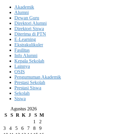
Akademik
Alumni
Dewan Guru
Direktori Alumni
Direktori Siswa
Diterima di PTN
E-Learning
Ekstrakulikuler
Fasilitas
Info Alumni
Kepala Sekolah
Lainnya
OSIS
Pengumuman Akademik
Prestasi Sekolah
Prestasi Siswa
Sekolah
Siswa
Agustus 2026
S
S
R
K
J
S
M
1
2
3
4
5
6
7
8
9