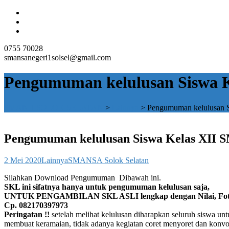
0755 70028
smansanegeri1solsel@gmail.com
Pengumuman kelulusan Siswa Ke
SMAN 1 SOLOK SELATAN
>
Lainnya
>
Pengumuman kelulusan S
Pengumuman kelulusan Siswa Kelas XII SM
2 Mei 2020
Lainnya
SMANSA Solok Selatan
Silahkan Download Pengumuman Dibawah ini.
SKL ini sifatnya hanya untuk pengumuman kelulusan saja,
UNTUK PENGAMBILAN SKL ASLI lengkap dengan Nilai, Foto dan
Cp. 082170397973
Peringatan !!
setelah melihat kelulusan diharapkan seluruh siswa u
membuat keramaian, tidak adanya kegiatan coret menyoret dan konv