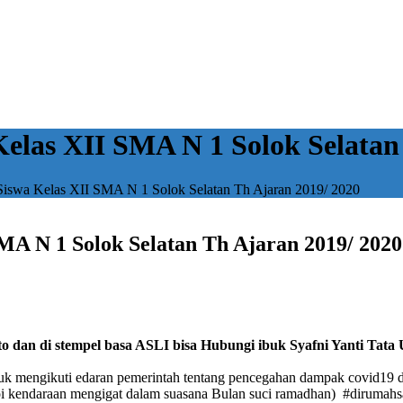
las XII SMA N 1 Solok Selatan 
iswa Kelas XII SMA N 1 Solok Selatan Th Ajaran 2019/ 2020
A N 1 Solok Selatan Th Ajaran 2019/ 2020
 di stempel basa ASLI bisa Hubungi ibuk Syafni Yanti Tata 
ntuk mengikuti edaran pemerintah tentang pencegahan dampak covid19 d
oi kendaraan mengigat dalam suasana Bulan suci ramadhan) #dirumahs