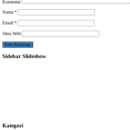
Komentar
Nama
*
Email
*
Situs Web
Sidebar Slideshow
Kategori