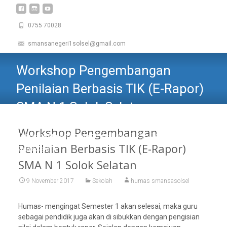
0755 70028
smansanegeri1solsel@gmail.com
Workshop Pengembangan
Penilaian Berbasis TIK (E-Rapor)
SMA N 1 Solok Selatan
SMAN 1 SOLOK SELATAN
>
Sekolah
>
Workshop
Workshop Pengembangan
Pengembangan Penilaian Berbasis TIK (E-Rapor) SMA N 1
Penilaian Berbasis TIK (E-Rapor)
Solok Selatan
SMA N 1 Solok Selatan
9 November 2017
Sekolah
humas smansasolsel
Humas- mengingat Semester 1 akan selesai, maka guru
sebagai pendidik juga akan di sibukkan dengan pengisian