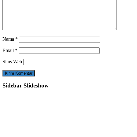
Nama
*
Email
*
Situs Web
Sidebar Slideshow