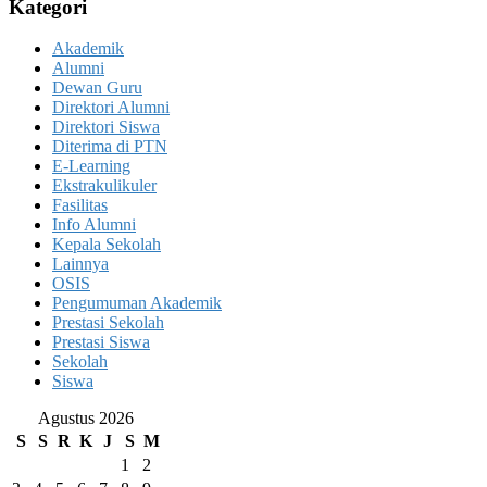
Kategori
Akademik
Alumni
Dewan Guru
Direktori Alumni
Direktori Siswa
Diterima di PTN
E-Learning
Ekstrakulikuler
Fasilitas
Info Alumni
Kepala Sekolah
Lainnya
OSIS
Pengumuman Akademik
Prestasi Sekolah
Prestasi Siswa
Sekolah
Siswa
Agustus 2026
S
S
R
K
J
S
M
1
2