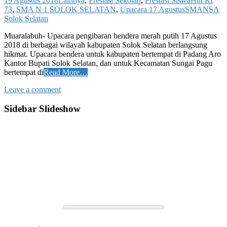
19 Agustus 2018
Lainnya
,
Prestasi Sekolah
,
Prestasi Siswa
Hut RI
73
,
SMA N 1 SOLOK SELATAN
,
Upacara 17 Agustus
SMANSA
Solok Selatan
Muaralabuh- Upacara pengibaran bendera merah putih 17 Agustus
2018 di berbagai wilayah kabupaten Solok Selatan berlangsung
hikmat. Upacara bendera untuk kabupaten bertempat di Padang Aro
Kantor Bupati Solok Selatan, dan untuk Kecamatan Sungai Pagu
bertempat di
Read More…
Leave a comment
Sidebar Slideshow