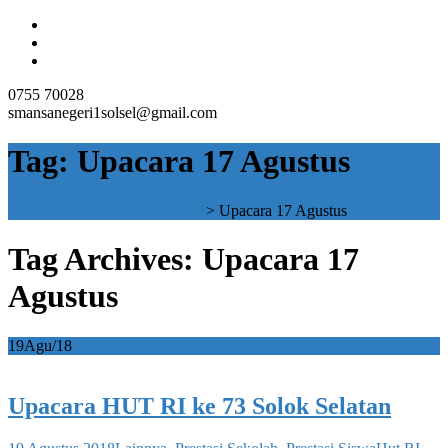
0755 70028
smansanegeri1solsel@gmail.com
Tag:
Upacara 17 Agustus
SMAN 1 SOLOK SELATAN
>
Upacara 17 Agustus
Tag Archives: Upacara 17
Agustus
19
Agu/18
Upacara HUT RI ke 73 Solok Selatan