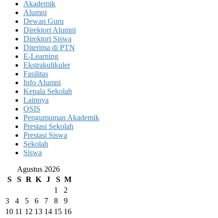
Akademik
Alumni
Dewan Guru
Direktori Alumni
Direktori Siswa
Diterima di PTN
E-Learning
Ekstrakulikuler
Fasilitas
Info Alumni
Kepala Sekolah
Lainnya
OSIS
Pengumuman Akademik
Prestasi Sekolah
Prestasi Siswa
Sekolah
Siswa
Agustus 2026
S
S
R
K
J
S
M
1
2
3
4
5
6
7
8
9
10
11
12
13
14
15
16