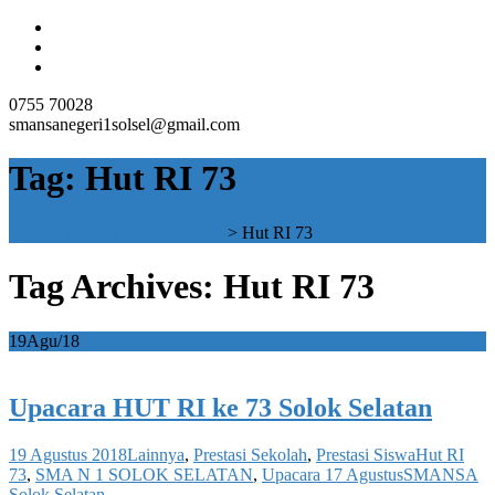
0755 70028
smansanegeri1solsel@gmail.com
Tag:
Hut RI 73
SMAN 1 SOLOK SELATAN
>
Hut RI 73
Tag Archives: Hut RI 73
19
Agu/18
Upacara HUT RI ke 73 Solok Selatan
19 Agustus 2018
Lainnya
,
Prestasi Sekolah
,
Prestasi Siswa
Hut RI
73
,
SMA N 1 SOLOK SELATAN
,
Upacara 17 Agustus
SMANSA
Solok Selatan