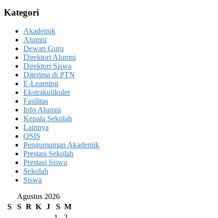
Kategori
Akademik
Alumni
Dewan Guru
Direktori Alumni
Direktori Siswa
Diterima di PTN
E-Learning
Ekstrakulikuler
Fasilitas
Info Alumni
Kepala Sekolah
Lainnya
OSIS
Pengumuman Akademik
Prestasi Sekolah
Prestasi Siswa
Sekolah
Siswa
Agustus 2026
S
S
R
K
J
S
M
1
2