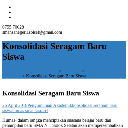
0755 70028
smansanegeri1solsel@gmail.com
Konsolidasi Seragam Baru
Siswa
SMAN 1 SOLOK SELATAN
>
Akademik
>
Pengumuman
Akademik
>
Konsolidasi Seragam Baru Siswa
Konsolidasi Seragam Baru Siswa
26 April 2018
Pengumuman Akademik
konsolidasi seraham baru
siswa
humas smansasolsel
Humas- dalam rangka menciptakan suasana belajar baru dan
penampilan baru SMA N 1 Solok Selatan akan mempersembahkan