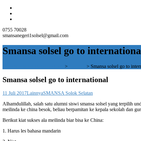
0755 70028
smansanegeri1solsel@gmail.com
Smansa solsel go to internationa
SMAN 1 SOLOK SELATAN
>
Lainnya
>
Smansa solsel go to inter
Smansa solsel go to international
11 Juli 2017
Lainnya
SMANSA Solok Selatan
Alhamdulillah, salah satu alumni siswi smansa solsel yang terpilih
meilinda ke china besok, beliau berpamitan ke kepala sekolah dan gu
Berikut kiat sukses ala meilinda biar bisa ke China:
1. Harus les bahasa mandarin