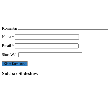
Komentar
Nama
*
Email
*
Situs Web
Sidebar Slideshow