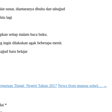
lat sunat, diantaranya dhuha dan tahajjud
ktu lagi
rapkan setiap malam baca buku.
yg ingin dilakukan agak beberapa menit.
jjud baru belajar
erguruan Tinggi Negeri Tahun 2017
News from smansa solsel…
→
dai
*