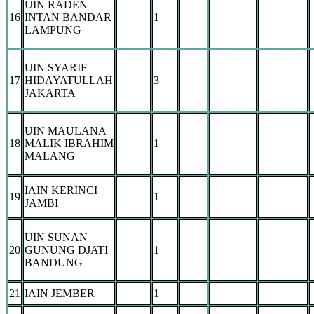
UIN RADEN
16
INTAN BANDAR
1
LAMPUNG
UIN SYARIF
17
HIDAYATULLAH
3
JAKARTA
UIN MAULANA
18
MALIK IBRAHIM
1
MALANG
IAIN KERINCI
19
1
JAMBI
UIN SUNAN
20
GUNUNG DJATI
1
BANDUNG
21
IAIN JEMBER
1