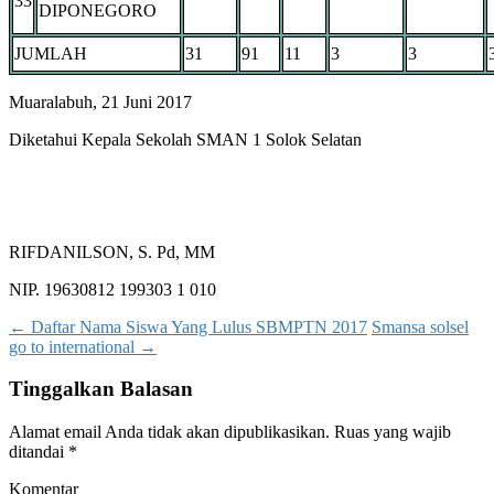
33
DIPONEGORO
JUMLAH
31
91
11
3
3
Muaralabuh, 21 Juni 2017
Diketahui Kepala Sekolah SMAN 1 Solok Selatan
RIFDANILSON, S. Pd, MM
NIP. 19630812 199303 1 010
Post
←
Daftar Nama Siswa Yang Lulus SBMPTN 2017
Smansa solsel
go to international
→
navigation
Tinggalkan Balasan
Alamat email Anda tidak akan dipublikasikan.
Ruas yang wajib
ditandai
*
Komentar