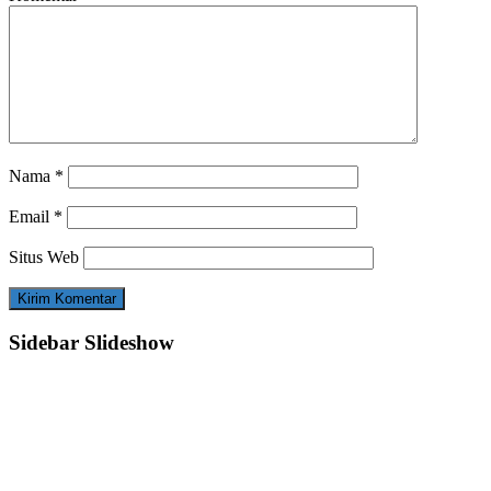
Nama
*
Email
*
Situs Web
Sidebar Slideshow