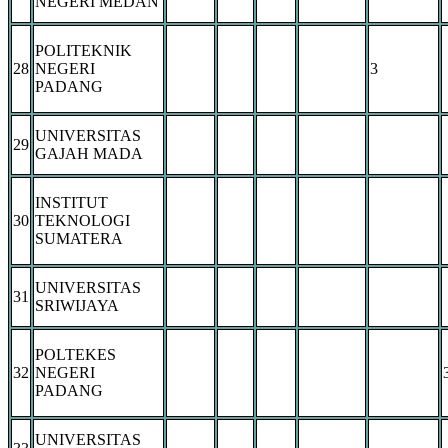
NEGERI MEDAN
POLITEKNIK
28
NEGERI
3
PADANG
UNIVERSITAS
29
GAJAH MADA
INSTITUT
30
TEKNOLOGI
SUMATERA
UNIVERSITAS
31
SRIWIJAYA
POLTEKES
32
NEGERI
PADANG
UNIVERSITAS