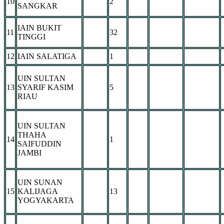
10
2
SANGKAR
IAIN BUKIT
11
32
TINGGI
12
IAIN SALATIGA
1
UIN SULTAN
13
SYARIF KASIM
5
RIAU
UIN SULTAN
THAHA
14
1
SAIFUDDIN
JAMBI
UIN SUNAN
15
KALIJAGA
13
YOGYAKARTA