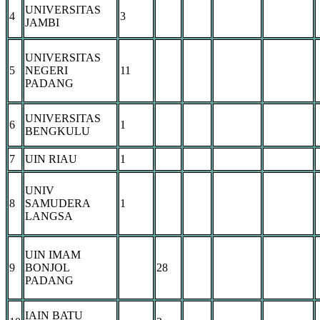
UNIVERSITAS
4
3
JAMBI
UNIVERSITAS
5
NEGERI
11
PADANG
UNIVERSITAS
6
1
BENGKULU
7
UIN RIAU
1
UNIV
8
SAMUDERA
1
LANGSA
UIN IMAM
9
BONJOL
28
PADANG
IAIN BATU