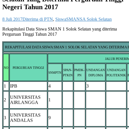
Negeri Tahun 2017
8 Juli 2017
Diterima di PTN
,
Siswa
SMANSA Solok Selatan
Rekapitulasi Data Siswa SMAN 1 Solok Selatan yang diterima
Perguruan Tinggi Tahun 2017
REKAPITULASI DATA SISWA SMAN 1 SOLOK SELATAN YANG DITERIMA 
JALUR PENERI
NO
PERGURUAN TINGGI
SPAN-
PMDK-
UNDANGAN
UNDANGAN
SNMPTN
PTKIN
PN
DIPLOMA
POLITEKNIK
1
IPB
4
3
UNIVERSITAS
2
1
AIRLANGGA
UNIVERSITAS
3
9
ANDALAS