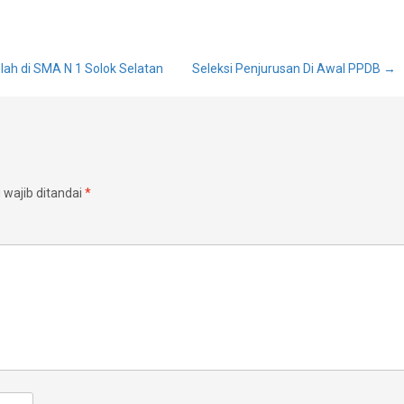
ah di SMA N 1 Solok Selatan
Seleksi Penjurusan Di Awal PPDB
→
wajib ditandai
*