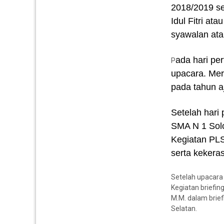
2018/2019 se
Idul Fitri at
syawalan ata
ada hari pe
P
upacara. Mer
pada tahun a
Setelah hari
SMA N 1 Sol
Kegiatan PLS
serta kekera
Setelah upacara 
Kegiatan briefin
M.M. dalam brief
Selatan.