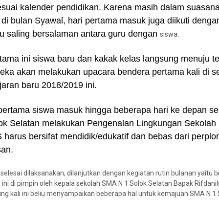
suai kalender pendidikan. Karena masih dalam suasana
au di bulan Syawal, hari pertama masuk juga diikuti denga
u saling bersalaman antara guru dengan
siswa.
rtama ini siswa baru dan kakak kelas langsung menuju t
eka akan melakukan upacara bendera pertama kali di s
jaran baru 2018/2019 ini.
 pertama siswa masuk hingga beberapa hari ke depan se
ok Selatan melakukan Pengenalan Lingkungan Sekolah 
 harus bersifat mendidik/edukatif dan bebas dari perpl
san.
selesai dilaksanakan, dilanjutkan dengan kegiatan rutin bulanan yaitu br
g ini di pimpin oleh kepala sekolah SMA N 1 Solok Selatan Bapak Rifdanil
ing kali ini beliu menyampaikan beberapa hal untuk kemajuan SMA N 1 