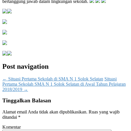
bertanggung jawab dalam lingkungan sekolah.
Post navigation
←
Situasi Pertama Sekolah di SMA N 1 Solok Selatan
Situasi
Pertama Sekolah SMA N 1 Solok Selatan di Awal Tahun Pelajaran
2018/2019
→
Tinggalkan Balasan
Alamat email Anda tidak akan dipublikasikan.
Ruas yang wajib
ditandai
*
Komentar