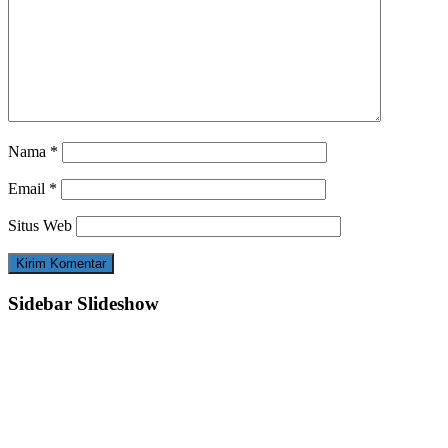
Nama
*
Email
*
Situs Web
Sidebar Slideshow