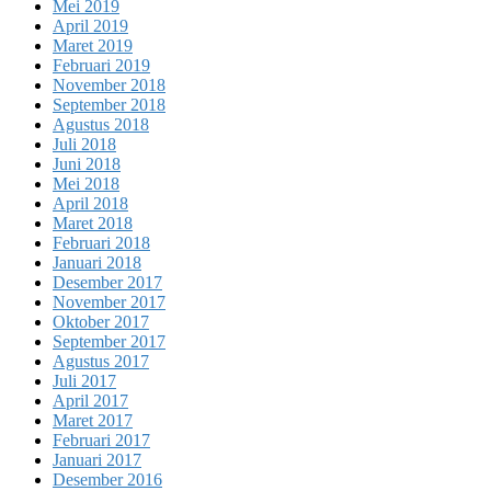
Mei 2019
April 2019
Maret 2019
Februari 2019
November 2018
September 2018
Agustus 2018
Juli 2018
Juni 2018
Mei 2018
April 2018
Maret 2018
Februari 2018
Januari 2018
Desember 2017
November 2017
Oktober 2017
September 2017
Agustus 2017
Juli 2017
April 2017
Maret 2017
Februari 2017
Januari 2017
Desember 2016