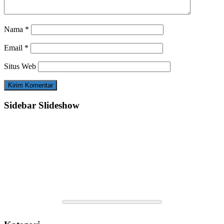
Nama
*
Email
*
Situs Web
Sidebar Slideshow