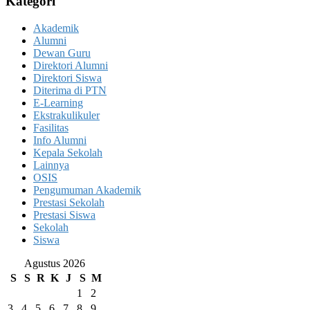
Kategori
Akademik
Alumni
Dewan Guru
Direktori Alumni
Direktori Siswa
Diterima di PTN
E-Learning
Ekstrakulikuler
Fasilitas
Info Alumni
Kepala Sekolah
Lainnya
OSIS
Pengumuman Akademik
Prestasi Sekolah
Prestasi Siswa
Sekolah
Siswa
Agustus 2026
S
S
R
K
J
S
M
1
2
3
4
5
6
7
8
9