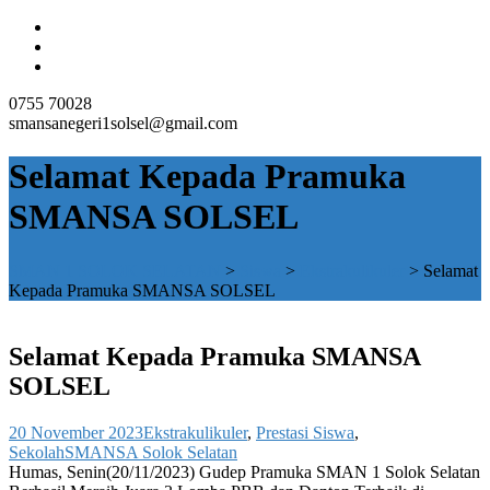
0755 70028
smansanegeri1solsel@gmail.com
Selamat Kepada Pramuka
SMANSA SOLSEL
SMAN 1 SOLOK SELATAN
>
Siswa
>
Ekstrakulikuler
>
Selamat
Kepada Pramuka SMANSA SOLSEL
Selamat Kepada Pramuka SMANSA
SOLSEL
20 November 2023
Ekstrakulikuler
,
Prestasi Siswa
,
Sekolah
SMANSA Solok Selatan
Humas, Senin(20/11/2023) Gudep Pramuka SMAN 1 Solok Selatan