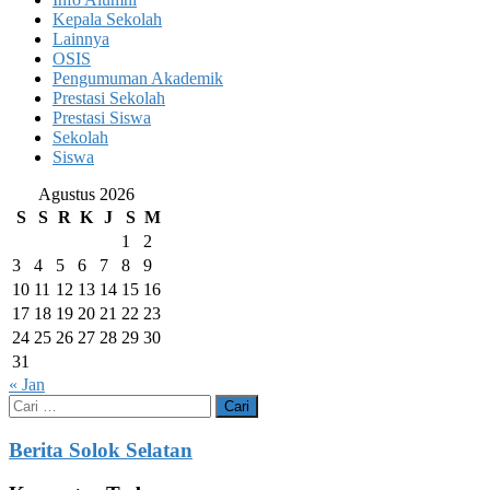
Kepala Sekolah
Lainnya
OSIS
Pengumuman Akademik
Prestasi Sekolah
Prestasi Siswa
Sekolah
Siswa
Agustus 2026
S
S
R
K
J
S
M
1
2
3
4
5
6
7
8
9
10
11
12
13
14
15
16
17
18
19
20
21
22
23
24
25
26
27
28
29
30
31
« Jan
Cari
untuk:
Berita Solok Selatan