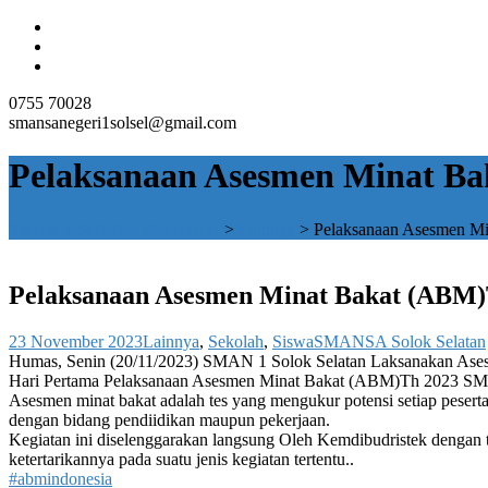
0755 70028
smansanegeri1solsel@gmail.com
Pelaksanaan Asesmen Minat Ba
SMAN 1 SOLOK SELATAN
>
Lainnya
>
Pelaksanaan Asesmen M
Pelaksanaan Asesmen Minat Bakat (ABM)
23 November 2023
Lainnya
,
Sekolah
,
Siswa
SMANSA Solok Selatan
Humas, Senin (20/11/2023) SMAN 1 Solok Selatan Laksanakan As
Hari Pertama Pelaksanaan Asesmen Minat Bakat (ABM)Th 2023 SM
Asesmen minat bakat adalah tes yang mengukur potensi setiap pesert
dengan bidang pendiidikan maupun pekerjaan.
Kegiatan ini diselenggarakan langsung Oleh Kemdibudristek dengan
ketertarikannya pada suatu jenis kegiatan tertentu..
#abmindonesia