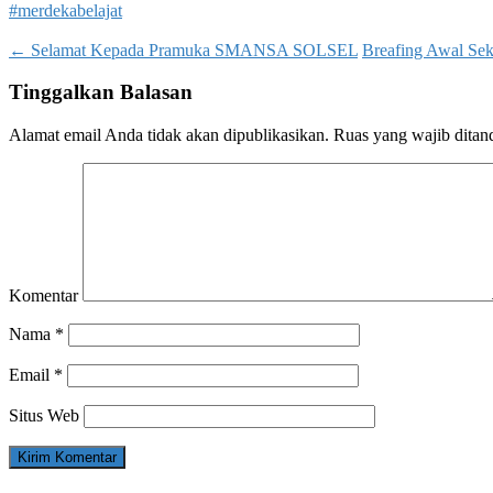
#merdekabelajat
Post
←
Selamat Kepada Pramuka SMANSA SOLSEL
Breafing Awal Se
navigation
Tinggalkan Balasan
Alamat email Anda tidak akan dipublikasikan.
Ruas yang wajib ditan
Komentar
Nama
*
Email
*
Situs Web