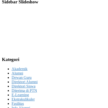
Sidebar Slideshow
Kategori
Akademik
Alumni
Dewan Guru
Direktori Alumni
Direktori Siswa
Diterima di PTN
E-Learning
Ekstrakulikuler
Fasilitas
Info Alumni