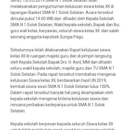
Senin, 13/05/2019 SMA N 1 Solok Selatan telah
melaksanakan pengumuman kelulusan siswa kelas XII di
lapangan Basket SMA N 1 Solok Selatan. Acara tersebut
dimulai pukul 14.00 WIB dan dihadiri oleh Kepala Sekolah
SMA N 1 Solok Selatan, Wakil kepala sekolah, Bapak dan Ibu
guru wali kelas, karyawan, seluruh siswa kelas XII dan salah
seorang anggota kapolsek Sungai Pagu.
Sebelumnya telah dilaksanakan Rapat kelulusan siswa
kelas XII di ruangan majelis guru dan di pimpin langsung
oleh Kepala Sekolah Bapak Drs. H. Asril, MM dan dihadiri
seluru wakil kepala sekolah, majelis guru dan TU SMA N 1
Solok Selatan. Pada rapat tersebut membahas mengenai
kelulusan Siswa kelas XII, berdasarkan hasil UN 2019,
kembali siswa-siswi SMA N 1 Solok Selatan lulus 100%.
Dalam rapat tersebut banyak hal yang disampaikan oleh
kepala sekolah mengenai kriteria kelulusan siswa dan
rencana perbaikan kedepanya untuk SMA N 1 Solok
Selatan.
Kepala sekolah berpesan kepada seluruh Siswa kelas XII