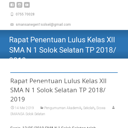
0755 70028
smansanegeri1solsel@gmail.com
Rapat Penentuan Lulus Kelas XII
SMA N 1 Solok Selatan TP 2018/
2019
SMAN 1 SOLOK SELATAN
>
Akademik
>
Pengumuman
Akademik
>
Rapat Penentuan Lulus Kelas XII SMA N 1 Solok
Rapat Penentuan Lulus Kelas XII
Selatan TP 2018/ 2019
SMA N 1 Solok Selatan TP 2018/
2019
,
,
14 Mei 2019
Pengumuman Akademik
Sekolah
Siswa
SMANSA Solok Selatan