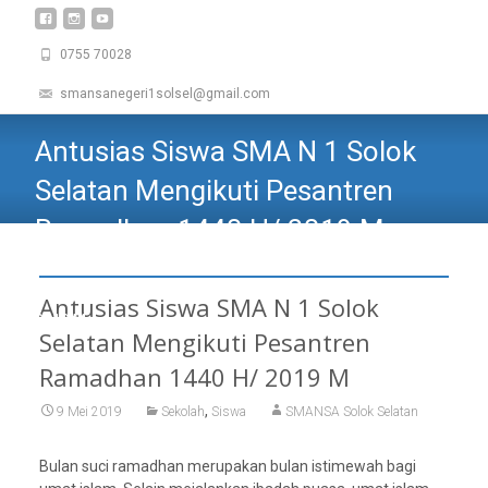
0755 70028
smansanegeri1solsel@gmail.com
Antusias Siswa SMA N 1 Solok
Selatan Mengikuti Pesantren
Ramadhan 1440 H/ 2019 M
SMAN 1 SOLOK SELATAN
>
Sekolah
>
Antusias Siswa SMA N
1 Solok Selatan Mengikuti Pesantren Ramadhan 1440 H/
Antusias Siswa SMA N 1 Solok
2019 M
Selatan Mengikuti Pesantren
Ramadhan 1440 H/ 2019 M
,
9 Mei 2019
Sekolah
Siswa
SMANSA Solok Selatan
Bulan suci ramadhan merupakan bulan istimewah bagi