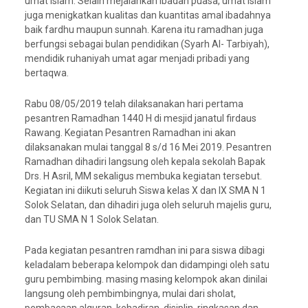
umat islam. Selain mejalankan ibadah puasa, umat islam
juga menigkatkan kualitas dan kuantitas amal ibadahnya
baik fardhu maupun sunnah. Karena itu ramadhan juga
berfungsi sebagai bulan pendidikan (Syarh Al- Tarbiyah),
mendidik ruhaniyah umat agar menjadi pribadi yang
bertaqwa.
Rabu 08/05/2019 telah dilaksanakan hari pertama
pesantren Ramadhan 1440 H di mesjid janatul firdaus
Rawang. Kegiatan Pesantren Ramadhan ini akan
dilaksanakan mulai tanggal 8 s/d 16 Mei 2019. Pesantren
Ramadhan dihadiri langsung oleh kepala sekolah Bapak
Drs. H Asril, MM sekaligus membuka kegiatan tersebut.
Kegiatan ini diikuti seluruh Siswa kelas X dan IX SMA N 1
Solok Selatan, dan dihadiri juga oleh seluruh majelis guru,
dan TU SMA N 1 Solok Selatan.
Pada kegiatan pesantren ramdhan ini para siswa dibagi
keladalam beberapa kelompok dan didampingi oleh satu
guru pembimbing. masing masing kelompok akan dinilai
langsung oleh pembimbingnya, mulai dari sholat,