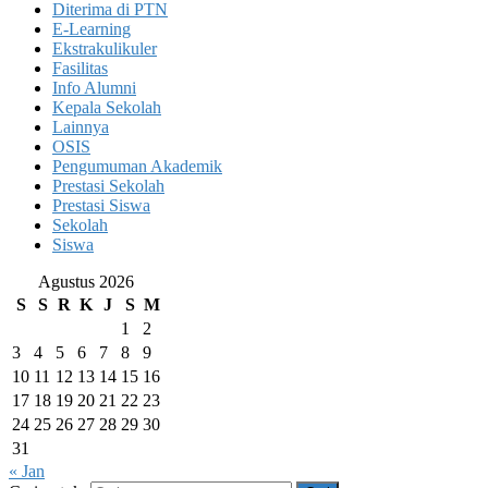
Diterima di PTN
E-Learning
Ekstrakulikuler
Fasilitas
Info Alumni
Kepala Sekolah
Lainnya
OSIS
Pengumuman Akademik
Prestasi Sekolah
Prestasi Siswa
Sekolah
Siswa
Agustus 2026
S
S
R
K
J
S
M
1
2
3
4
5
6
7
8
9
10
11
12
13
14
15
16
17
18
19
20
21
22
23
24
25
26
27
28
29
30
31
« Jan