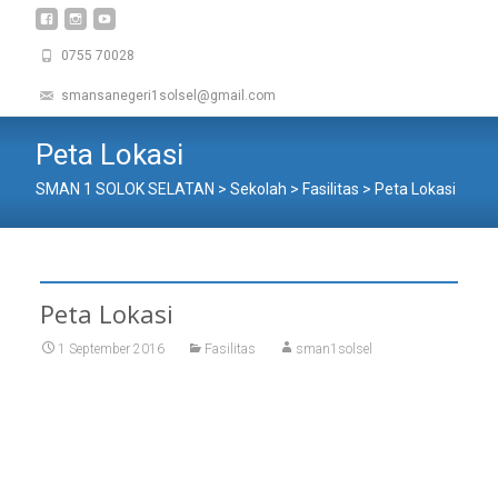
0755 70028
smansanegeri1solsel@gmail.com
Peta Lokasi
SMAN 1 SOLOK SELATAN
>
Sekolah
>
Fasilitas
>
Peta Lokasi
Peta Lokasi
1 September 2016
Fasilitas
sman1solsel