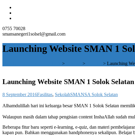
0755 70028
smansanegeri1solsel@gmail.com
Launching Website SMAN 1 Sol
SMAN 1 SOLOK SELATAN
>
Sekolah
>
Fasilitas
>
Launching We
Launching Website SMAN 1 Solok Selatan
8 September 2016
Fasilitas
,
Sekolah
SMANSA Solok Selatan
Alhamdulillah hari ini keluarga besar SMAN 1 Solok Selatan memilik
Walaupun masih dalam tahap pengisian content InshaAllah sudah mula
Beberapa fitur baru seperti e-learning, e-quiz, dan materi pembelaj
kapan pun. Bahkan menggunakan handphonenya sekalipun. Belajar bis