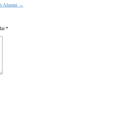
ah Alumni
→
dai
*