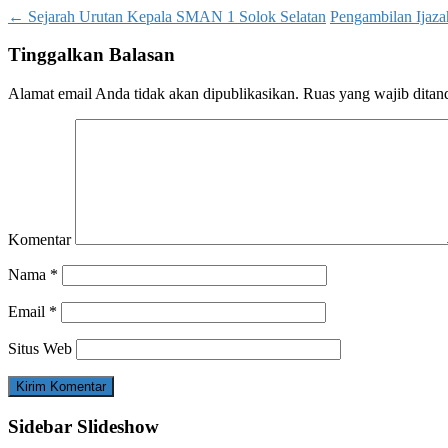
←
Sejarah Urutan Kepala SMAN 1 Solok Selatan
Pengambilan Ijaz
Tinggalkan Balasan
Alamat email Anda tidak akan dipublikasikan.
Ruas yang wajib ditan
Komentar
Nama
*
Email
*
Situs Web
Sidebar Slideshow