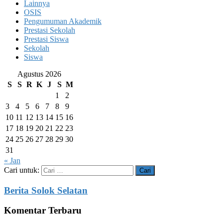
Lainnya
OSIS
Pengumuman Akademik
Prestasi Sekolah
Prestasi Siswa
Sekolah
Siswa
Agustus 2026
S
S
R
K
J
S
M
1
2
3
4
5
6
7
8
9
10
11
12
13
14
15
16
17
18
19
20
21
22
23
24
25
26
27
28
29
30
31
« Jan
Cari untuk:
Berita Solok Selatan
Komentar Terbaru