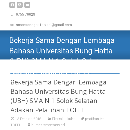
0755 70028
smansanegeri1solsel@gmail.com
Bekerja Sama Dengan Lembaga
Bahasa Universitas Bung Hatta
(UBH) SMA N 1 Solok Selatan
Adakan Pelatihan TOEFL
Bekerja Sama Dengan Lembaga
SMAN 1 SOLOK SELATAN
>
Siswa
>
Ekstrakulikuler
>
Bekerja
Sama Dengan Lembaga Bahasa Universitas Bung Hatta
Bahasa Universitas Bung Hatta
(UBH) SMA N 1 Solok Selatan Adakan Pelatihan TOEFL
(UBH) SMA N 1 Solok Selatan
Adakan Pelatihan TOEFL
13 Februari 2018
Ekstrakulikuler
pelatihan tes
TOEFL
humas smansasolsel