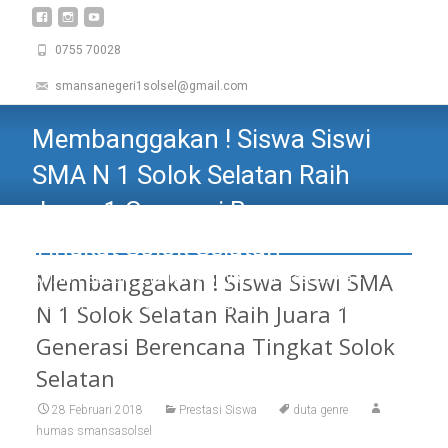
0755 70028
smansanegeri1solsel@gmail.com
Membanggakan ! Siswa Siswi
SMA N 1 Solok Selatan Raih
Juara 1 Generasi Berencana
Tingkat Solok Selatan
Membanggakan ! Siswa Siswi SMA
SMAN 1 SOLOK SELATAN
>
Siswa
>
Prestasi Siswa
>
Membanggakan ! Siswa Siswi SMA N 1 Solok Selatan Raih
N 1 Solok Selatan Raih Juara 1
Juara 1 Generasi Berencana Tingkat Solok Selatan
Generasi Berencana Tingkat Solok
Selatan
28 Februari 2018
Prestasi Siswa
duta genre
humas smansasolsel