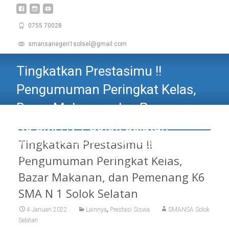
0755 70028
smansanegeri1solsel@gmail.com
Tingkatkan Prestasimu !!
Pengumuman Peringkat Kelas,
Bazar Makanan, dan Pemenang
K6 SMA N 1 Solok Selatan
Tingkatkan Prestasimu !!
SMAN 1 SOLOK SELATAN
>
Siswa
>
Prestasi Siswa
>
Tingkatkan Prestasimu !! Pengumuman Peringkat Kelas,
Pengumuman Peringkat Kelas,
Bazar Makanan, dan Pemenang K6 SMA N 1 Solok Selatan
Bazar Makanan, dan Pemenang K6
SMA N 1 Solok Selatan
,
4 Januari 2022
Lainnya
Prestasi Siswa
SMANSA Solok
Selatan