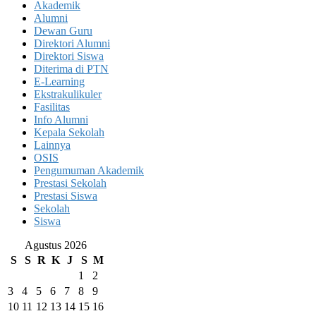
Akademik
Alumni
Dewan Guru
Direktori Alumni
Direktori Siswa
Diterima di PTN
E-Learning
Ekstrakulikuler
Fasilitas
Info Alumni
Kepala Sekolah
Lainnya
OSIS
Pengumuman Akademik
Prestasi Sekolah
Prestasi Siswa
Sekolah
Siswa
Agustus 2026
S
S
R
K
J
S
M
1
2
3
4
5
6
7
8
9
10
11
12
13
14
15
16