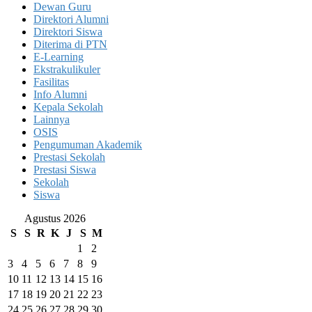
Dewan Guru
Direktori Alumni
Direktori Siswa
Diterima di PTN
E-Learning
Ekstrakulikuler
Fasilitas
Info Alumni
Kepala Sekolah
Lainnya
OSIS
Pengumuman Akademik
Prestasi Sekolah
Prestasi Siswa
Sekolah
Siswa
Agustus 2026
S
S
R
K
J
S
M
1
2
3
4
5
6
7
8
9
10
11
12
13
14
15
16
17
18
19
20
21
22
23
24
25
26
27
28
29
30