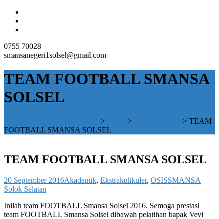
0755 70028
smansanegeri1solsel@gmail.com
TEAM FOOTBALL SMANSA
SOLSEL
SMAN 1 SOLOK SELATAN
>
Siswa
>
Ekstrakulikuler
>
TEAM
FOOTBALL SMANSA SOLSEL
TEAM FOOTBALL SMANSA SOLSEL
20 September 2016
Akademik
,
Ekstrakulikuler
,
OSIS
SMANSA
Solok Selatan
Inilah team FOOTBALL Smansa Solsel 2016. Semoga prestasi
team FOOTBALL Smansa Solsel dibawah pelatihan bapak Vevi