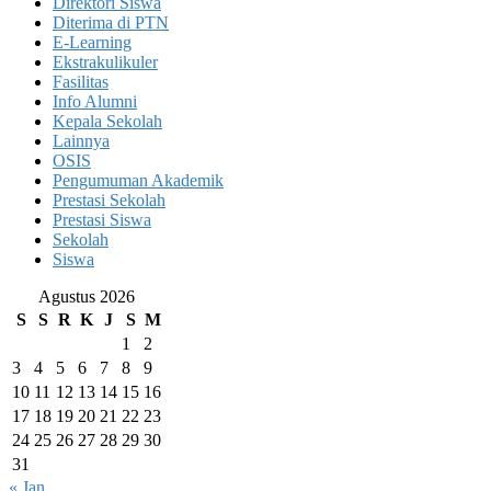
Direktori Siswa
Diterima di PTN
E-Learning
Ekstrakulikuler
Fasilitas
Info Alumni
Kepala Sekolah
Lainnya
OSIS
Pengumuman Akademik
Prestasi Sekolah
Prestasi Siswa
Sekolah
Siswa
Agustus 2026
S
S
R
K
J
S
M
1
2
3
4
5
6
7
8
9
10
11
12
13
14
15
16
17
18
19
20
21
22
23
24
25
26
27
28
29
30
31
« Jan