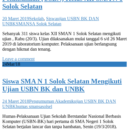
Solok Selatan
20 Maret 2019
Sekolah
,
Siswa
ujian USBN BK DAN
UNBK
SMANSA Solok Selatan
Sebanyak 311 siswa kelas XII SMAN 1 Solok Selatan mengikuti
ujian , Rabu (20/3). Ujian dilaksanakan mulai tanggal 6 s/d 26 Maret
2019 di laboratorium komputer. Pelaksanaan ujian berlangsung
dengan hikmat dan tenang.
Leave a comment
24
Mar/18
Siswa SMA N 1 Solok Selatan Mengikuti
Ujian USBN BK dan UNBK
24 Maret 2018
Pengumuman Akademik
ujian USBN BK DAN
UNBK
humas smansasolsel
Humas-Pelaksanaan Ujian Sekolah Berstandar Nasional Berbasis
Komputer (USBN-BK) hari pertama di SMA Negeri 1 Solok
Selatan berjalan lancar dan tanpa hambatan, Senin (19/3/2018).