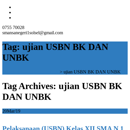
0755 70028
smansanegeri1solsel@gmail.com
Tag:
ujian USBN BK DAN
UNBK
SMAN 1 SOLOK SELATAN
>
ujian USBN BK DAN UNBK
Tag Archives: ujian USBN BK
DAN UNBK
20
Mar/19
Pelaksanaan (USBN) Kelas XII SMA N 1