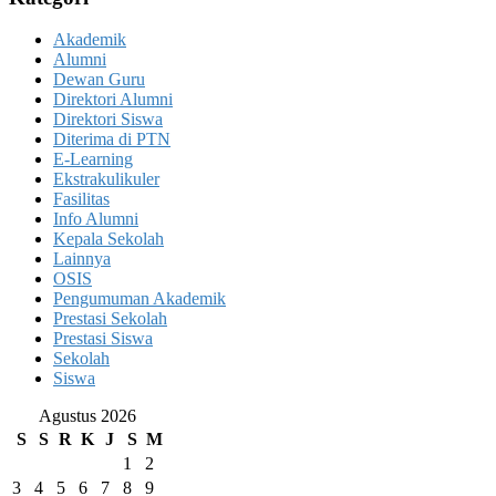
Akademik
Alumni
Dewan Guru
Direktori Alumni
Direktori Siswa
Diterima di PTN
E-Learning
Ekstrakulikuler
Fasilitas
Info Alumni
Kepala Sekolah
Lainnya
OSIS
Pengumuman Akademik
Prestasi Sekolah
Prestasi Siswa
Sekolah
Siswa
Agustus 2026
S
S
R
K
J
S
M
1
2
3
4
5
6
7
8
9