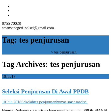
0755 70028
smansanegeri1solsel@gmail.com
Tag:
tes penjurusan
SMAN 1 SOLOK SELATAN
>
tes penjurusan
Tag Archives: tes penjurusan
10
Jul/18
Seleksi Penjurusan Di Awal PPDB
10 Juli 2018
Sekolah
tes penjurusan
humas smansasolsel
Humas– Sebanyak 230 siswa baru yang terjaring di PPDB SMA N