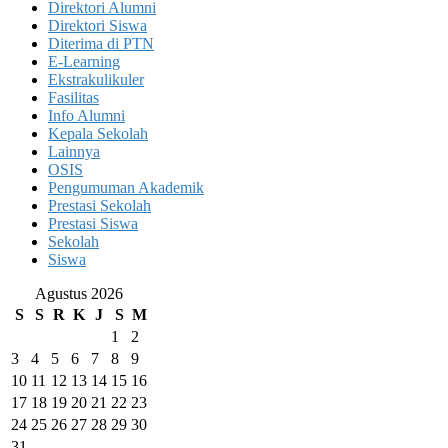
Direktori Alumni
Direktori Siswa
Diterima di PTN
E-Learning
Ekstrakulikuler
Fasilitas
Info Alumni
Kepala Sekolah
Lainnya
OSIS
Pengumuman Akademik
Prestasi Sekolah
Prestasi Siswa
Sekolah
Siswa
Agustus 2026
S
S
R
K
J
S
M
1
2
3
4
5
6
7
8
9
10
11
12
13
14
15
16
17
18
19
20
21
22
23
24
25
26
27
28
29
30
31