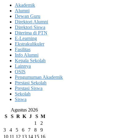
Akademik
Alumni
Dewan Guru
Direktori Alumni
Direktori Siswa
Diterima di PTN
E-Learning
Ekstrakulikuler
Fasilitas
Info Alumni
Kepala Sekolah
Lainnya
OSIS
Pengumuman Akademik
Prestasi Sekolah
Prestasi Siswa
Sekolah
Siswa
Agustus 2026
S
S
R
K
J
S
M
1
2
3
4
5
6
7
8
9
10
11
12
13
14
15
16