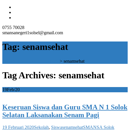
0755 70028
smansanegeri1solsel@gmail.com
Tag:
senamsehat
SMAN 1 SOLOK SELATAN
>
senamsehat
Tag Archives: senamsehat
19
Feb/20
Keseruan Siswa dan Guru SMA N 1 Solok
Selatan Laksanakan Senam Pagi
19 Februari 2020
Sekolah
,
Siswa
senamsehat
SMANSA Solok