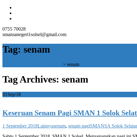
0755 70028
smansanegeri1solsel@gmail.com
Tag:
senam
SMAN 1 SOLOK SELATAN
>
senam
Tag Archives: senam
01
Sep/18
Keseruan Senam Pagi SMAN 1 Solok Sela
1 September 2018
Lainnya
senam
,
senam pagi
SMANSA Solok Selata
Sabtu 1 September 2018, SMAN 1 Solsel, Menyenangkan pagi ini SM