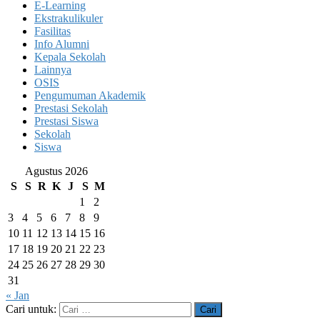
E-Learning
Ekstrakulikuler
Fasilitas
Info Alumni
Kepala Sekolah
Lainnya
OSIS
Pengumuman Akademik
Prestasi Sekolah
Prestasi Siswa
Sekolah
Siswa
Agustus 2026
S
S
R
K
J
S
M
1
2
3
4
5
6
7
8
9
10
11
12
13
14
15
16
17
18
19
20
21
22
23
24
25
26
27
28
29
30
31
« Jan
Cari untuk: