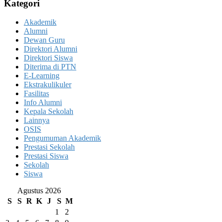
Kategori
Akademik
Alumni
Dewan Guru
Direktori Alumni
Direktori Siswa
Diterima di PTN
E-Learning
Ekstrakulikuler
Fasilitas
Info Alumni
Kepala Sekolah
Lainnya
OSIS
Pengumuman Akademik
Prestasi Sekolah
Prestasi Siswa
Sekolah
Siswa
Agustus 2026
S
S
R
K
J
S
M
1
2