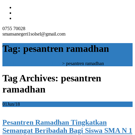
0755 70028
smansanegeri1solsel@gmail.com
Tag:
pesantren ramadhan
SMAN 1 SOLOK SELATAN
>
pesantren ramadhan
Tag Archives: pesantren
ramadhan
01
Jun/18
Pesantren Ramadhan Tingkatkan
Semangat Beribadah Bagi Siswa SMA N 1