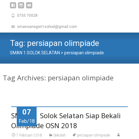
0755 70028
smansanegeri1solsel@gmail.com
Tag:
persiapan olimpiade
SMAN 1 SOLOK SELATAN
>
persiapan olimpiade
Tag Archives: persiapan olimpiade
07
SMA N 1 Solok Selatan Siap Bekali
Feb/18
Olimpiade OSN 2018
7 Februari 2018
Sekolah
persiapan olimpiade