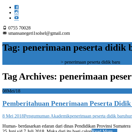
0755 70028
smansanegeri1solsel@gmail.com
Tag:
penerimaan peserta didik 
SMAN 1 SOLOK SELATAN
>
penerimaan peserta didik baru
Tag Archives: penerimaan peser
08
Mei/18
Pemberitahuan Penerimaan Peserta Didik
8 Mei 2018
Pengumuman Akademik
penerimaan peserta didik baru
hum
Humas- berdasarkan edaran dari dinas Pendidikan Provinsi Sumater
25 Juni s/d 7 Juli 2018. Maka dari itu bagi calon
Read More…