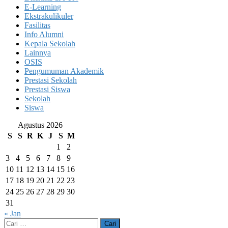
E-Learning
Ekstrakulikuler
Fasilitas
Info Alumni
Kepala Sekolah
Lainnya
OSIS
Pengumuman Akademik
Prestasi Sekolah
Prestasi Siswa
Sekolah
Siswa
Agustus 2026
S
S
R
K
J
S
M
1
2
3
4
5
6
7
8
9
10
11
12
13
14
15
16
17
18
19
20
21
22
23
24
25
26
27
28
29
30
31
« Jan
Cari