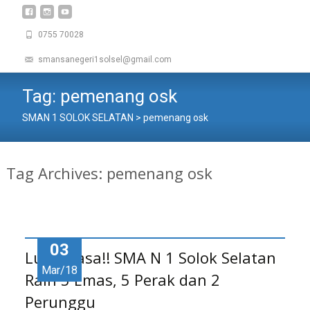
0755 70028
smansanegeri1solsel@gmail.com
Tag:
pemenang osk
SMAN 1 SOLOK SELATAN
>
pemenang osk
Tag Archives: pemenang osk
03
Luar Biasa!! SMA N 1 Solok Selatan
Mar/18
Raih 5 Emas, 5 Perak dan 2
Perunggu