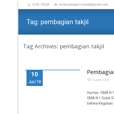
0755 70028
smansanegeri1solsel@gmail.com
Tag:
pembagian takjil
Tag Archives: pembagian takjil
Pembagian
10
10 Juni 2018
Jun/18
Humas- SMA N 1 S
SMA N 1 Solok Se
bahwa Kegiatan ta