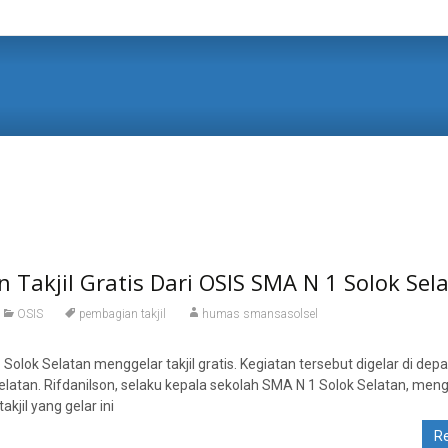
 Takjil Gratis Dari OSIS SMA N 1 Solok Sel
OSIS
pembagian takjil
humas smansasolsel
olok Selatan menggelar takjil gratis. Kegiatan tersebut digelar di dep
latan. Rifdanilson, selaku kepala sekolah SMA N 1 Solok Selatan, men
kjil yang gelar ini
R