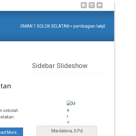
SMAN 1 SOLOK SELATAN
>
pembagian takjil
Sidebar Slideshow
atan
an sekolah
gatakan
Mardalena, S.Pd
ead More…