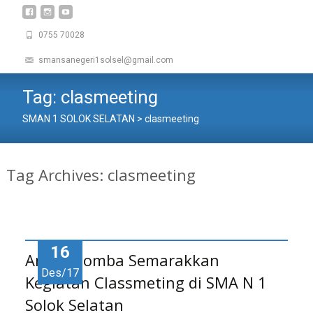
0755 70028
smansanegeri1solsel@gmail.com
Tag:
clasmeeting
SMAN 1 SOLOK SELATAN
>
clasmeeting
Tag Archives: clasmeeting
16
Aneka Lomba Semarakkan
Des/17
Kegiatan Classmeting di SMA N 1
Solok Selatan