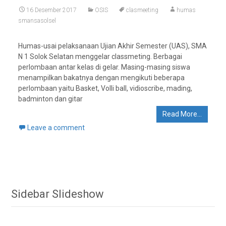
16 Desember 2017
OSIS
clasmeeting
humas
smansasolsel
Humas-usai pelaksanaan Ujian Akhir Semester (UAS), SMA
N 1 Solok Selatan menggelar classmeting. Berbagai
perlombaan antar kelas di gelar. Masing-masing siswa
menampilkan bakatnya dengan mengikuti beberapa
perlombaan yaitu Basket, Volli ball, vidioscribe, mading,
badminton dan gitar
Read More…
Leave a comment
Sidebar Slideshow