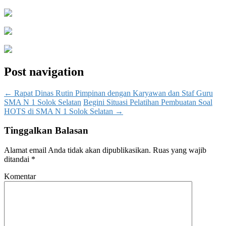
Post navigation
←
Rapat Dinas Rutin Pimpinan dengan Karyawan dan Staf Guru
SMA N 1 Solok Selatan
Begini Situasi Pelatihan Pembuatan Soal
HOTS di SMA N 1 Solok Selatan
→
Tinggalkan Balasan
Alamat email Anda tidak akan dipublikasikan.
Ruas yang wajib
ditandai
*
Komentar