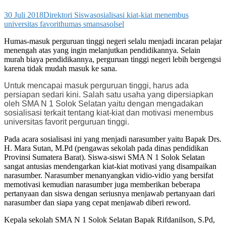
30 Juli 2018
Direktori Siswa
sosialisasi kiat-kiat menembus
universitas favorit
humas smansasolsel
Humas-masuk perguruan tinggi negeri selalu menjadi incaran pelajar
menengah atas yang ingin melanjutkan pendidikannya. Selain
murah biaya pendidikannya, perguruan tinggi negeri lebih bergengsi
karena tidak mudah masuk ke sana.
Untuk mencapai masuk perguruan tinggi, harus ada
persiapan sedari kini. Salah satu usaha yang dipersiapkan
oleh SMA N 1 Solok Selatan yaitu dengan mengadakan
sosialisasi terkait tentang kiat-kiat dan motivasi menembus
universitas favorit perguruan tinggi.
Pada acara sosialisasi ini yang menjadi narasumber yaitu Bapak Drs.
H. Mara Sutan, M.Pd (pengawas sekolah pada dinas pendidikan
Provinsi Sumatera Barat). Siswa-siswi SMA N 1 Solok Selatan
sangat antusias mendengarkan kiat-kiat motivasi yang disampaikan
narasumber. Narasumber menanyangkan vidio-vidio yang bersifat
memotivasi kemudian narasumber juga memberikan beberapa
pertanyaan dan siswa dengan seriusnya menjawab pertanyaan dari
narasumber dan siapa yang cepat menjawab diberi reword.
Kepala sekolah SMA N 1 Solok Selatan Bapak Rifdanilson, S.Pd,