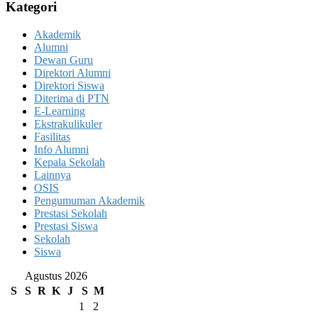
Kategori
Akademik
Alumni
Dewan Guru
Direktori Alumni
Direktori Siswa
Diterima di PTN
E-Learning
Ekstrakulikuler
Fasilitas
Info Alumni
Kepala Sekolah
Lainnya
OSIS
Pengumuman Akademik
Prestasi Sekolah
Prestasi Siswa
Sekolah
Siswa
Agustus 2026
S
S
R
K
J
S
M
1
2