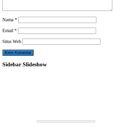
Nama
*
Email
*
Situs Web
Sidebar Slideshow