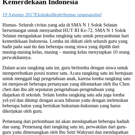
Kemerdekaan Indonesia
19 Agustus 2017
Ekstrakulikuler
humas smansasolsel
Humas- Seluruh civitas yang ada di SMA N 1 Solok Selatan
bersemangat untuk menyambut HUT RI Ke-72. SMA N 1 Solok
Selatan mengadakan lomba rangking satu untuk penyambutan hari
kemerdekaan Indonesia. Lomba ini diikuti oleh seluruh guru yang
hadir pada saat itu dan beberapa orang siswa yang dipilih dari
masing-masing kelas, masing – masing kelas menyiapkan 10 orang
perwakilannya.
Dalam acara rangking satu ini, guru berlomba dengan siswa untuk
memperebutkan posisi nomor satu. Acara rangking satu ini bertujuan
untuk menggali lagi pengetahuan anak, karena lomba rangking satu
ini menjawab beberapa pertanyaan yang dilontarkan oleh ibu Chen
chen dan ibu alit seputaran pengetahuan-pengetahuan yang
diajarkan di sekolah. Selain lomba rangking satu ada juga lomba
yel-yel dan ditutup dengan acara hiburan yaitu dengan meletuskan
beberapa balon yang berisikan hukuman-hukuman yang harus
dikerjakan oleh guru.
Pemenang dari perlombaan ini akan mendapatkan beberapa hadiah
dan uang. Pemenang dari rangking satu ini, perwakilan dari guru-
guru yaitu dimenangkan oleh Ibu Setri Wahyuni dan mendapatkan