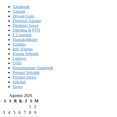
Akademik
Alumni
Dewan Guru
Direktori Alumni
Direktori Siswa
Diterima di PTN
E-Learning
Ekstrakulikuler
Fasilitas
Info Alumni
Kepala Sekolah
Lainnya
OSIS
Pengumuman Akademik
Prestasi Sekolah
Prestasi Siswa
Sekolah
Siswa
Agustus 2026
S
S
R
K
J
S
M
1
2
3
4
5
6
7
8
9