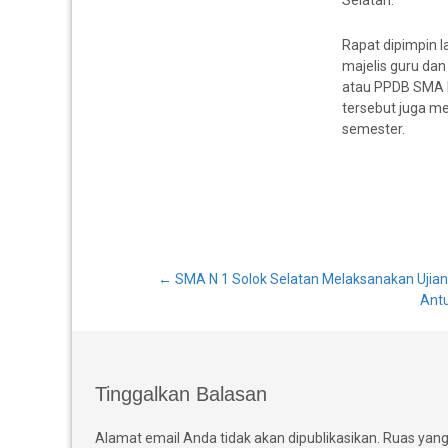
Selatan.
Rapat dipimpin l
majelis guru da
atau PPDB SMA N
tersebut juga m
semester.
Post
←
SMA N 1 Solok Selatan Melaksanakan Ujian
Antu
navigation
Tinggalkan Balasan
Alamat email Anda tidak akan dipublikasikan.
Ruas yang 