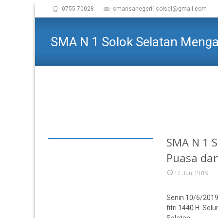
0755 70028
smansanegeri1solsel@gmail.com
SMA N 1 Solok Selatan Menga
SMA N 1 S
Puasa dan
12 Juni 2019
Senin 10/6/2019 
fitri 1440 H. Se