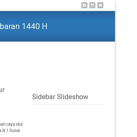
ebaran 1440 H
gadakan Rapat Pasca Libur Puasa dan Lebaran 1440 H
ur
Sidebar Slideshow
ri raya idul
A N 1 Solok