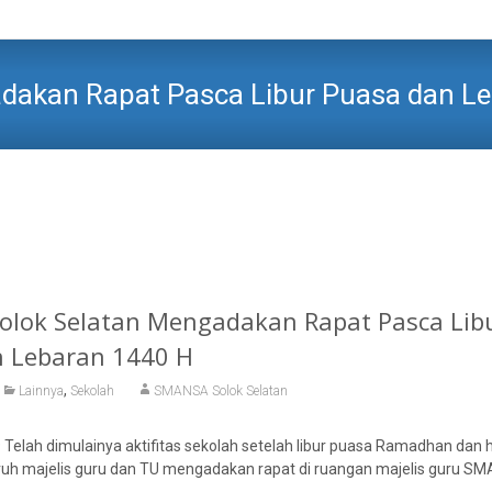
dakan Rapat Pasca Libur Puasa dan L
SMAN 1 SOLOK SELATAN
>
Lainnya
>
SMA N 1 Solok Selatan Men
olok Selatan Mengadakan Rapat Pasca Lib
 Lebaran 1440 H
,
Lainnya
Sekolah
SMANSA Solok Selatan
Telah dimulainya aktifitas sekolah setelah libur puasa Ramadhan dan ha
luruh majelis guru dan TU mengadakan rapat di ruangan majelis guru SM